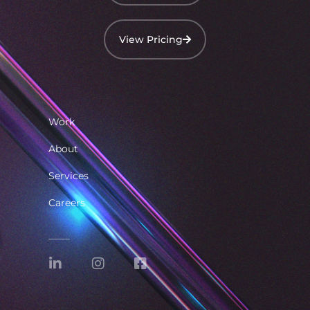
View Pricing
Work
About
Services
Careers