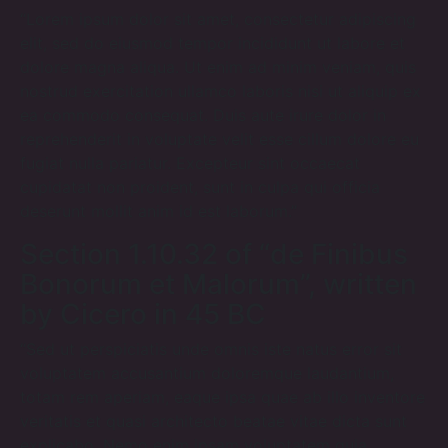
“Lorem ipsum dolor sit amet, consectetur adipiscing
elit, sed do eiusmod tempor incididunt ut labore et
dolore magna aliqua. Ut enim ad minim veniam, quis
nostrud exercitation ullamco laboris nisi ut aliquip ex
ea commodo consequat. Duis aute irure dolor in
reprehenderit in voluptate velit esse cillum dolore eu
fugiat nulla pariatur. Excepteur sint occaecat
cupidatat non proident, sunt in culpa qui officia
deserunt mollit anim id est laborum.”
Section 1.10.32 of “de Finibus
Bonorum et Malorum”, written
by Cicero in 45 BC
“Sed ut perspiciatis unde omnis iste natus error sit
voluptatem accusantium doloremque laudantium,
totam rem aperiam, eaque ipsa quae ab illo inventore
veritatis et quasi architecto beatae vitae dicta sunt
explicabo. Nemo enim ipsam voluptatem quia